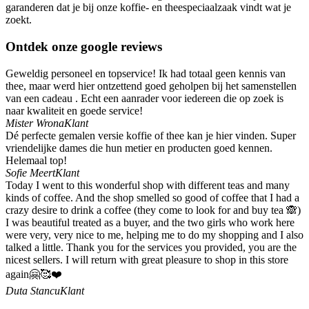
garanderen dat je bij onze koffie- en theespeciaalzaak vindt wat je
zoekt.
Ontdek onze google reviews
Geweldig personeel en topservice! Ik had totaal geen kennis van
thee, maar werd hier ontzettend goed geholpen bij het samenstellen
van een cadeau . Echt een aanrader voor iedereen die op zoek is
naar kwaliteit en goede service!
Mister Wrona
Klant
Dé perfecte gemalen versie koffie of thee kan je hier vinden. Super
vriendelijke dames die hun metier en producten goed kennen.
Helemaal top!
Sofie Meert
Klant
Today I went to this wonderful shop with different teas and many
kinds of coffee. And the shop smelled so good of coffee that I had a
crazy desire to drink a coffee (they come to look for and buy tea 🙈)
I was beautiful treated as a buyer, and the two girls who work here
were very, very nice to me, helping me to do my shopping and I also
talked a little. Thank you for the services you provided, you are the
nicest sellers. I will return with great pleasure to shop in this store
again🤗🥰❤️
Duta Stancu
Klant